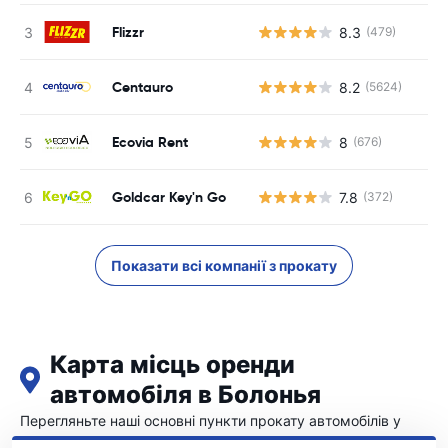
Flizzr
8.3
(479)
Centauro
8.2
(5624)
Ecovia Rent
8
(676)
Goldcar Key'n Go
7.8
(372)
Показати всі компанії з прокату
Карта місць оренди
автомобіля в Болонья
Перегляньте наші основні пункти прокату автомобілів у
Болонья