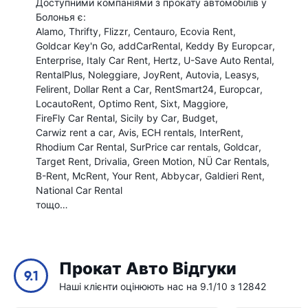
Доступними компаніями з прокату автомобілів у
Болонья є:
Alamo
Thrifty
Flizzr
Centauro
Ecovia Rent
Goldcar Key'n Go
addCarRental
Keddy By Europcar
Enterprise
Italy Car Rent
Hertz
U-Save Auto Rental
RentalPlus
Noleggiare
JoyRent
Autovia
Leasys
Felirent
Dollar Rent a Car
RentSmart24
Europcar
LocautoRent
Optimo Rent
Sixt
Maggiore
FireFly Car Rental
Sicily by Car
Budget
Carwiz rent a car
Avis
ECH rentals
InterRent
Rhodium Car Rental
SurPrice car rentals
Goldcar
Target Rent
Drivalia
Green Motion
NÜ Car Rentals
B-Rent
McRent
Your Rent
Abbycar
Galdieri Rent
National Car Rental
тощо…
Прокат Авто Відгуки
9.1
Наші клієнти оцінюють нас на 9.1/10 з 12842