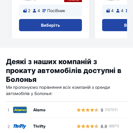
2
4
Посібник
4
4
П
Виберіть
Виб
Деякі з наших компаній з
прокату автомобілів доступні в
Болонья
Ми пропонуємо порівняння всіх компаній з оренди
автомобілів у Болонья:
Alamo
9
(10701)
Thrifty
8.9
(6971)