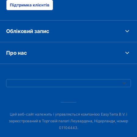
Підтримка клієнтів
Обліковий запис
Про нас
Цей веб-сайт належить і управляється компанією EasyTerra B.V. і
зареєстрований в Торговій палаті Леувардена, Нідерланди, номер
01104443.