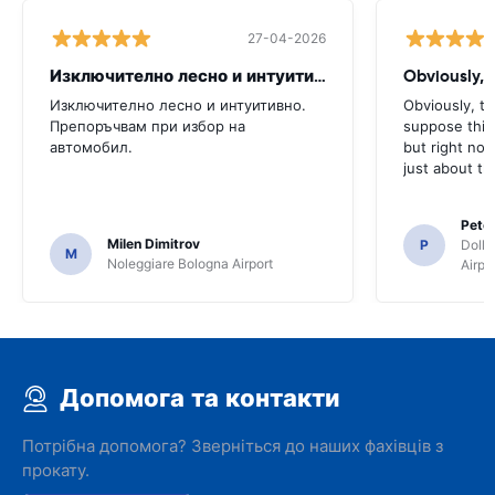
27-04-2026
Изключително лесно и интуитивно. Препоръчвам
Obviously, t
Изключително лесно и интуитивно.
Obviously, the
Препоръчвам при избор на
suppose this 
автомобил.
but right no
just about th
Pete
Milen Dimitrov
P
Dolla
M
Noleggiare Bologna Airport
Airpo
Допомога та контакти
Потрібна допомога? Зверніться до наших фахівців з
прокату.