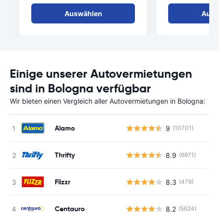
Auswählen
Ausw
Einige unserer Autovermietungen
sind in Bologna verfügbar
Wir bieten einen Vergleich aller Autovermietungen in Bologna:
Alamo
9
(10701)
Thrifty
8.9
(6971)
Flizzr
8.3
(479)
Centauro
8.2
(5624)