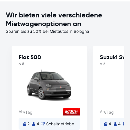
Wir bieten viele verschiedene
Mietwagenoptionen an
Sparen bis zu 50% bei Mietautos in Bologna
Fiat 500
Suzuki Swif
o.ä.
o.ä.
Ab
Ab
/Tag
/Tag
2
4
Schaltgetriebe
4
4
S