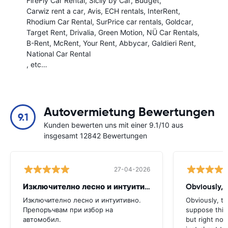
FireFly Car Rental
Sicily by Car
Budget
Carwiz rent a car
Avis
ECH rentals
InterRent
Rhodium Car Rental
SurPrice car rentals
Goldcar
Target Rent
Drivalia
Green Motion
NÜ Car Rentals
B-Rent
McRent
Your Rent
Abbycar
Galdieri Rent
National Car Rental
, etc…
Autovermietung Bewertungen
9.1
Kunden bewerten uns mit einer 9.1/10 aus
insgesamt 12842 Bewertungen
27-04-2026
Изключително лесно и интуитивно. Препоръчвам
Obviously, t
Изключително лесно и интуитивно.
Obviously, the
Препоръчвам при избор на
suppose this 
автомобил.
but right no