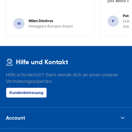
just about th
Pete
Milen Dimitrov
P
Dolla
M
Noleggiare Bologna Airport
Airpo
Hilfe und Kontakt
Hilfe erforderlich? Dann wende dich an einen unserer
Vermietungsexperten.
Kundenbetreuung
Account