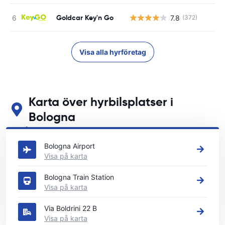
Goldcar Key'n Go
7.8
(372)
Visa alla hyrföretag
Karta över hyrbilsplatser i
Bologna
Se våra huvudsakliga biluthyrningsplatser i Bologna
Bologna Airport
Visa på karta
Bologna Train Station
Visa på karta
Via Boldrini 22 B
Visa på karta