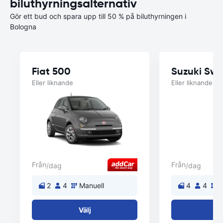
biluthyrningsalternativ
Gör ett bud och spara upp till 50 % på biluthyrningen i
Bologna
Fiat 500
Suzuki Swif
Eller liknande
Eller liknande
Från
Från
/dag
/dag
2
4
Manuell
4
4
M
Välj
V