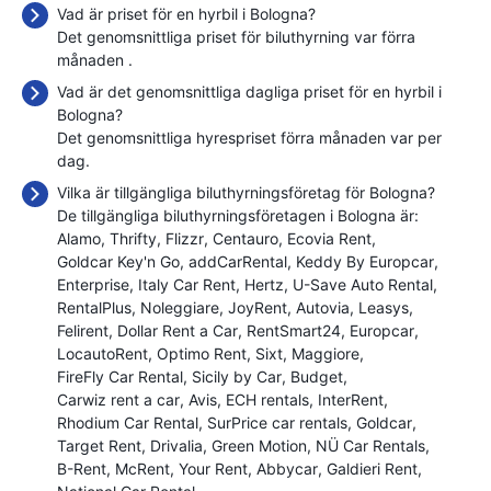
Vad är priset för en hyrbil i Bologna?
Det genomsnittliga priset för biluthyrning var förra
månaden
.
Vad är det genomsnittliga dagliga priset för en hyrbil i
Bologna?
Det genomsnittliga hyrespriset förra månaden var
per
dag.
Vilka är tillgängliga biluthyrningsföretag för Bologna?
De tillgängliga biluthyrningsföretagen i Bologna är:
Alamo
Thrifty
Flizzr
Centauro
Ecovia Rent
Goldcar Key'n Go
addCarRental
Keddy By Europcar
Enterprise
Italy Car Rent
Hertz
U-Save Auto Rental
RentalPlus
Noleggiare
JoyRent
Autovia
Leasys
Felirent
Dollar Rent a Car
RentSmart24
Europcar
LocautoRent
Optimo Rent
Sixt
Maggiore
FireFly Car Rental
Sicily by Car
Budget
Carwiz rent a car
Avis
ECH rentals
InterRent
Rhodium Car Rental
SurPrice car rentals
Goldcar
Target Rent
Drivalia
Green Motion
NÜ Car Rentals
B-Rent
McRent
Your Rent
Abbycar
Galdieri Rent