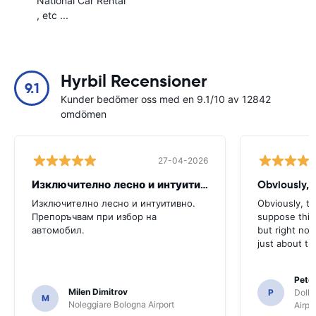
National Car Rental
, etc ...
Hyrbil Recensioner
9.1
Kunder bedömer oss med en 9.1/10 av 12842
omdömen
27-04-2026
Изключително лесно и интуитивно. Препоръчвам
Obviously, t
Изключително лесно и интуитивно.
Obviously, the
Препоръчвам при избор на
suppose this 
автомобил.
but right no
just about th
Pete
Milen Dimitrov
P
Dolla
M
Noleggiare Bologna Airport
Airpo