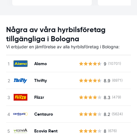
Några av våra hyrbilsföretag
tillgängliga i Bologna
Vi erbjuder en jämförelse av alla hyrbilsföretag i Bologna:
Alamo
9
(10701)
Thrifty
8.9
(6971)
Flizzr
8.3
(479)
Centauro
8.2
(5624)
Ecovia Rent
8
(676)