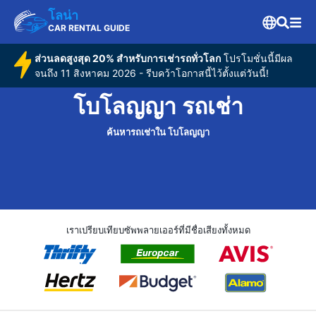
โลน่า
CAR RENTAL GUIDE
ส่วนลดสูงสุด 20% สำหรับการเช่ารถทั่วโลก
โปรโมชั่นนี้มีผล
จนถึง 11 สิงหาคม 2026 - รีบคว้าโอกาสนี้ไว้ตั้งแต่วันนี้!
โบโลญญา รถเช่า
ค้นหารถเช่าใน โบโลญญา
เราเปรียบเทียบซัพพลายเออร์ที่มีชื่อเสียงทั้งหมด