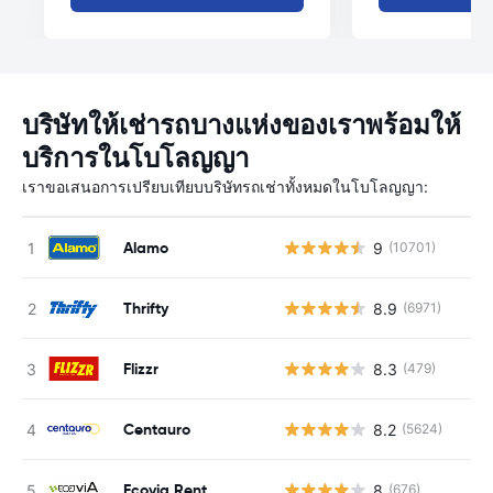
บริษัทให้เช่ารถบางแห่งของเราพร้อมให้
บริการในโบโลญญา
เราขอเสนอการเปรียบเทียบบริษัทรถเช่าทั้งหมดในโบโลญญา:
Alamo
9
(10701)
Thrifty
8.9
(6971)
Flizzr
8.3
(479)
Centauro
8.2
(5624)
Ecovia Rent
8
(676)