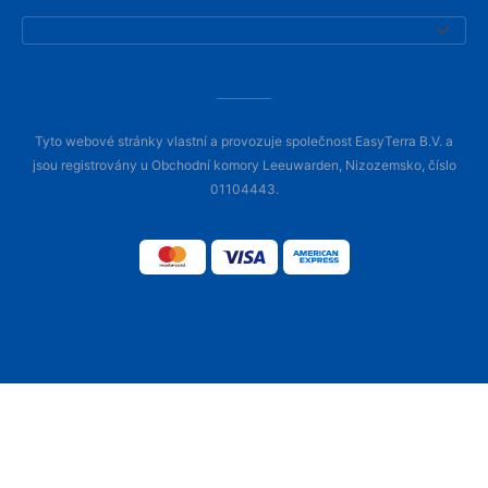
Tyto webové stránky vlastní a provozuje společnost EasyTerra B.V. a
jsou registrovány u Obchodní komory Leeuwarden, Nizozemsko, číslo
01104443.